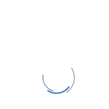
24 Часы(s)
€20
С
/ Человек
СКЛАДНОЙ ВЕЛОСИПЕД
TILT 120 КРАСНЫЙ B’TWIN
24 Часы(s)
€20
С
/ Человек
НАДУВНАЯ ЛОДКА КАЯК
2/3 МЕСТ ITIWIT
4 Часы(s)
€0
С
/ Человек
НАДУВНАЯ ПЛАВАТЕЛЬНАЯ
ДОСКА ДЛЯ САПСЁРФИНГА
100/10’7 ITIWIT
4 Часы(s)
€0
С
/ Человек
ДОСКА ДЛЯ
БОДИБОРДИНГА OLAIAN
500. КРЕПЛЕНИЕ НА РУКУ В
НАЛИЧИИ